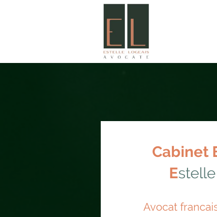
Cabinet 
E
stelle
Avocat francais 