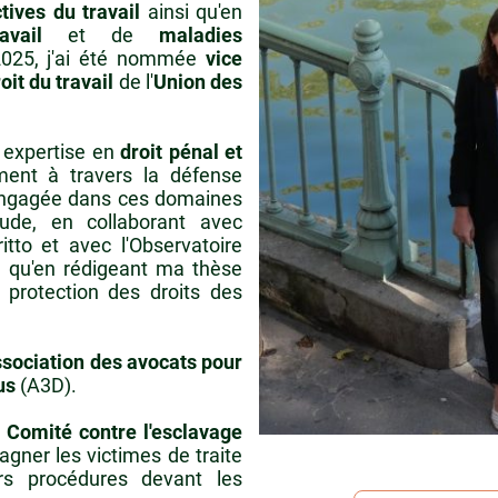
ctives du travail
ainsi qu'en
vail
et de
maladies
 2025, j'ai été nommée
vice
it du travail
de l'
Union des
n expertise en
droit pénal et
ent à travers la défense
engagée dans ces domaines
de, en collaborant avec
iritto et avec l'Observatoire
si qu'en rédigeant ma thèse
a protection des droits des
sociation des avocats pour
us
(A3D).
e
Comité contre l'esclavage
ner les victimes de traite
s procédures devant les