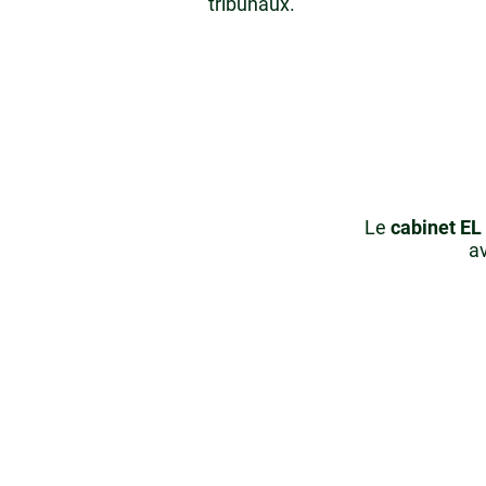
tribunaux.
Le
cabinet E
av