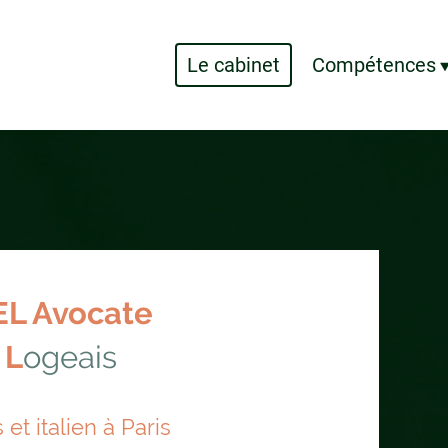
Le cabinet
Compétences
EL Avocate
L
ogeais
et italien à Paris