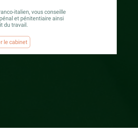
anco-italien, vous conseille
pénal et pénitentiaire ainsi
t du travail.
r le cabinet