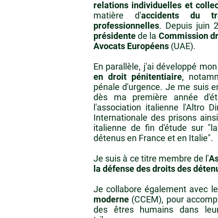
relations individuelles et colle
matière d'
accidents du tra
professionnelles
. Depuis juin
présidente
de la
Commission dro
Avocats Européens
(UAE).
En parallèle, j'ai développé mo
en droit pénitentiaire
, notamm
pénale d'urgence. Je me suis 
dès ma première année d'étu
l'association italienne l'Altro D
Internationale des prisons ain
italienne de fin d'étude sur "l
détenus en France et en Italie".
Je suis à ce titre membre de l'
As
la défense des droits des déten
Je collabore également avec l
moderne
(CCEM), pour accompag
des êtres humains dans leur