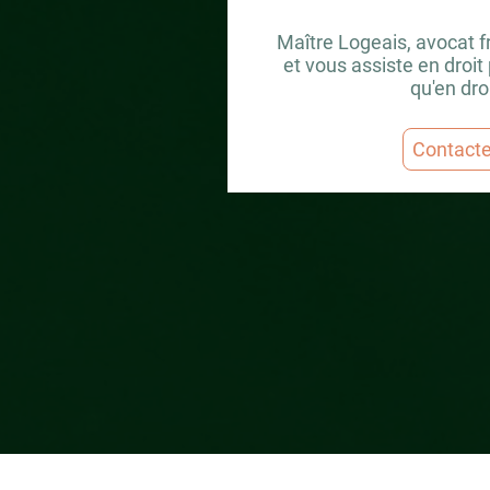
Maître Logeais, avocat fr
et vous assiste en droit 
qu'en droi
Contacte